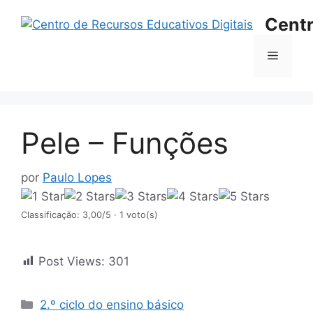
Saltar
Centr
para
o
Menu
conteúdo
Pele – Funções
por
Paulo Lopes
Classificação: 3,00/5
· 1 voto(s)
Post Views:
301
Categorias
2.º ciclo do ensino básico