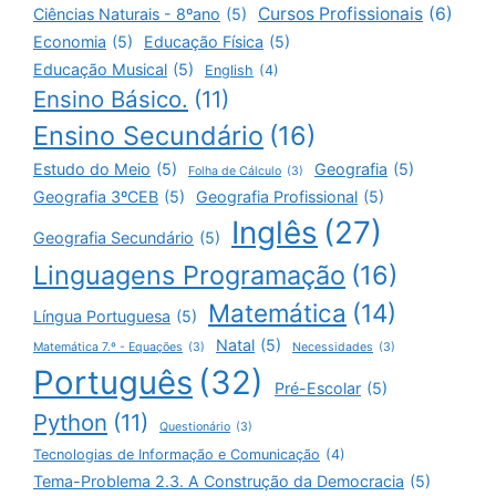
Cursos Profissionais
(6)
Ciências Naturais - 8ºano
(5)
Economia
(5)
Educação Física
(5)
Educação Musical
(5)
English
(4)
Ensino Básico.
(11)
Ensino Secundário
(16)
Estudo do Meio
(5)
Geografia
(5)
Folha de Cálculo
(3)
Geografia 3ºCEB
(5)
Geografia Profissional
(5)
Inglês
(27)
Geografia Secundário
(5)
Linguagens Programação
(16)
Matemática
(14)
Língua Portuguesa
(5)
Natal
(5)
Matemática 7.º - Equações
(3)
Necessidades
(3)
Português
(32)
Pré-Escolar
(5)
Python
(11)
Questionário
(3)
Tecnologias de Informação e Comunicação
(4)
Tema-Problema 2.3. A Construção da Democracia
(5)