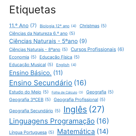
Etiquetas
11.º Ano
(7)
Christmas
(5)
Biologia 12º ano
(4)
Ciências da Natureza 6.º ano
(5)
Ciências Naturais - 5ºano
(9)
Cursos Profissionais
(6)
Ciências Naturais - 8ºano
(5)
Economia
(5)
Educação Física
(5)
Educação Musical
(5)
English
(4)
Ensino Básico.
(11)
Ensino Secundário
(16)
Estudo do Meio
(5)
Geografia
(5)
Folha de Cálculo
(3)
Geografia 3ºCEB
(5)
Geografia Profissional
(5)
Inglês
(27)
Geografia Secundário
(5)
Linguagens Programação
(16)
Matemática
(14)
Língua Portuguesa
(5)