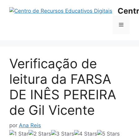
Saltar
Centr
para
o
Menu
conteúdo
Verificação de
leitura da FARSA
DE INÊS PEREIRA
de Gil Vicente
por
Ana Reis