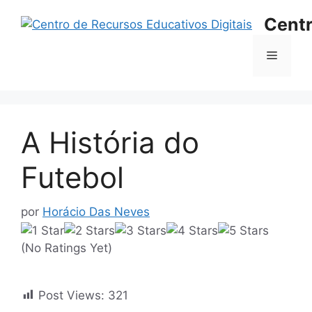
Saltar
Centr
para
o
Menu
conteúdo
A História do
Futebol
por
Horácio Das Neves
(No Ratings Yet)
Post Views:
321