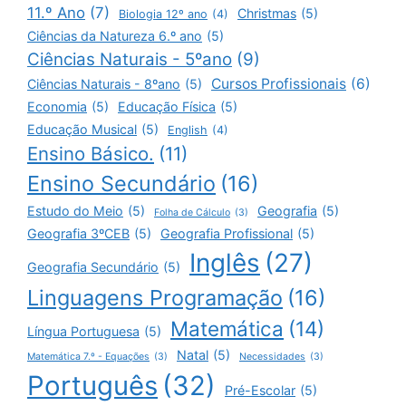
11.º Ano
(7)
Christmas
(5)
Biologia 12º ano
(4)
Ciências da Natureza 6.º ano
(5)
Ciências Naturais - 5ºano
(9)
Cursos Profissionais
(6)
Ciências Naturais - 8ºano
(5)
Economia
(5)
Educação Física
(5)
Educação Musical
(5)
English
(4)
Ensino Básico.
(11)
Ensino Secundário
(16)
Estudo do Meio
(5)
Geografia
(5)
Folha de Cálculo
(3)
Geografia 3ºCEB
(5)
Geografia Profissional
(5)
Inglês
(27)
Geografia Secundário
(5)
Linguagens Programação
(16)
Matemática
(14)
Língua Portuguesa
(5)
Natal
(5)
Matemática 7.º - Equações
(3)
Necessidades
(3)
Português
(32)
Pré-Escolar
(5)