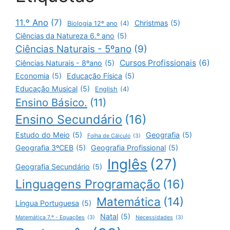
11.º Ano
(7)
Christmas
(5)
Biologia 12º ano
(4)
Ciências da Natureza 6.º ano
(5)
Ciências Naturais - 5ºano
(9)
Cursos Profissionais
(6)
Ciências Naturais - 8ºano
(5)
Economia
(5)
Educação Física
(5)
Educação Musical
(5)
English
(4)
Ensino Básico.
(11)
Ensino Secundário
(16)
Estudo do Meio
(5)
Geografia
(5)
Folha de Cálculo
(3)
Geografia 3ºCEB
(5)
Geografia Profissional
(5)
Inglês
(27)
Geografia Secundário
(5)
Linguagens Programação
(16)
Matemática
(14)
Língua Portuguesa
(5)
Natal
(5)
Matemática 7.º - Equações
(3)
Necessidades
(3)