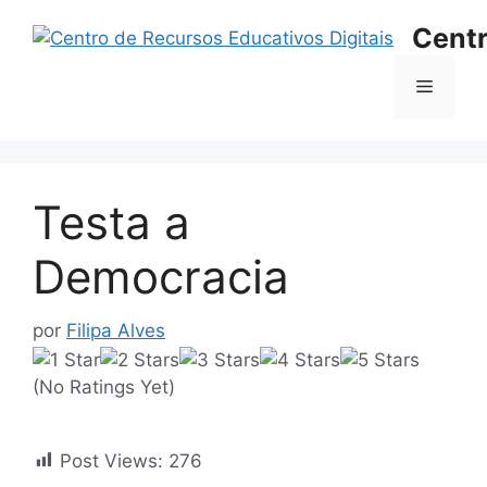
Saltar
Centr
para
o
Menu
conteúdo
Testa a
Democracia
por
Filipa Alves
(No Ratings Yet)
Post Views:
276