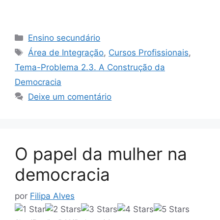
Categorias
Ensino secundário
Etiquetas
Área de Integração
,
Cursos Profissionais
,
Tema-Problema 2.3. A Construção da
Democracia
Deixe um comentário
O papel da mulher na
democracia
por
Filipa Alves