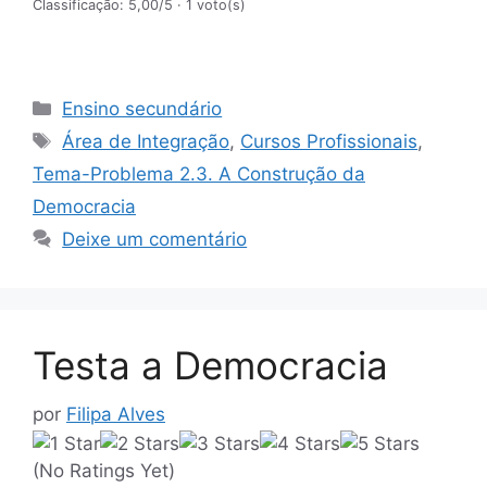
Classificação: 5,00/5
· 1 voto(s)
Categorias
Ensino secundário
Etiquetas
Área de Integração
,
Cursos Profissionais
,
Tema-Problema 2.3. A Construção da
Democracia
Deixe um comentário
Testa a Democracia
por
Filipa Alves
(No Ratings Yet)