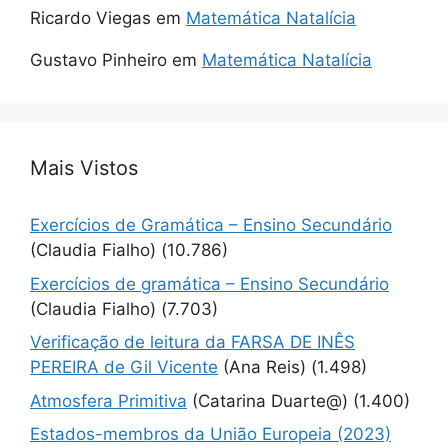
Ricardo Viegas
em
Matemática Natalícia
Gustavo Pinheiro
em
Matemática Natalícia
Mais Vistos
Exercícios de Gramática – Ensino Secundário
(Claudia Fialho)
(10.786)
Exercícios de gramática – Ensino Secundário
(Claudia Fialho)
(7.703)
Verificação de leitura da FARSA DE INÊS
PEREIRA de Gil Vicente
(Ana Reis)
(1.498)
Atmosfera Primitiva
(Catarina Duarte@)
(1.400)
Estados-membros da União Europeia (2023)