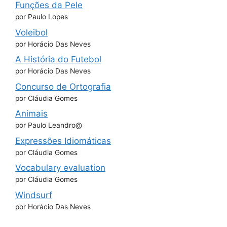
Funções da Pele
por Paulo Lopes
Voleibol
por Horácio Das Neves
A História do Futebol
por Horácio Das Neves
Concurso de Ortografia
por Cláudia Gomes
Animais
por Paulo Leandro@
Expressões Idiomáticas
por Cláudia Gomes
Vocabulary evaluation
por Cláudia Gomes
Windsurf
por Horácio Das Neves