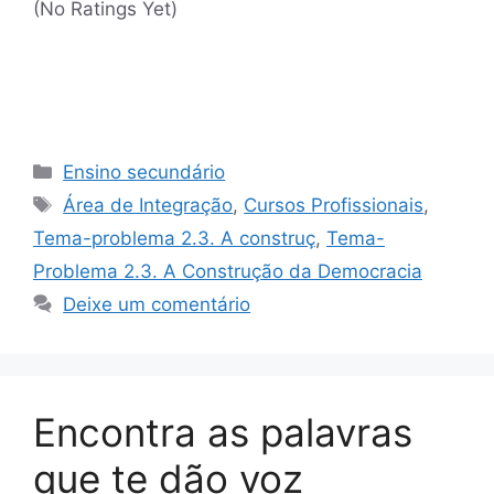
(No Ratings Yet)
Categorias
Ensino secundário
Etiquetas
Área de Integração
,
Cursos Profissionais
,
Tema-problema 2.3. A construç
,
Tema-
Problema 2.3. A Construção da Democracia
Deixe um comentário
Encontra as palavras
que te dão voz