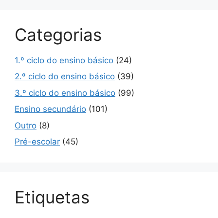
Categorias
1.º ciclo do ensino básico
(24)
2.º ciclo do ensino básico
(39)
3.º ciclo do ensino básico
(99)
Ensino secundário
(101)
Outro
(8)
Pré-escolar
(45)
Etiquetas