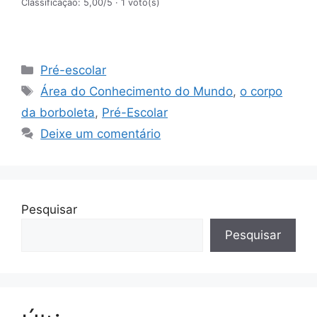
Classificação: 5,00/5
· 1 voto(s)
Categorias
Pré-escolar
Etiquetas
Área do Conhecimento do Mundo
,
o corpo
da borboleta
,
Pré-Escolar
Deixe um comentário
Pesquisar
Pesquisar