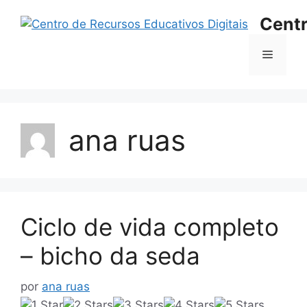
Saltar
Centr
para
o
Menu
conteúdo
ana ruas
Ciclo de vida completo
– bicho da seda
por
ana ruas