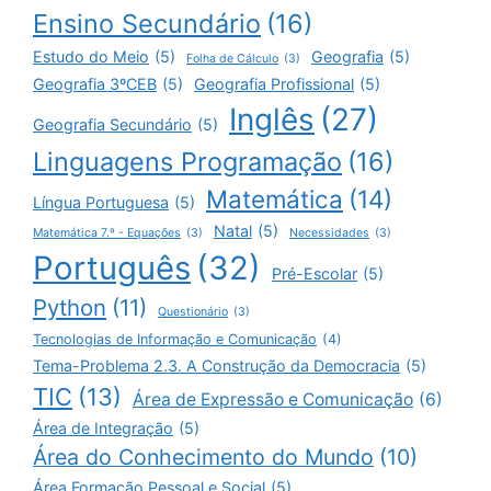
Ensino Secundário
(16)
Estudo do Meio
(5)
Geografia
(5)
Folha de Cálculo
(3)
Geografia 3ºCEB
(5)
Geografia Profissional
(5)
Inglês
(27)
Geografia Secundário
(5)
Linguagens Programação
(16)
Matemática
(14)
Língua Portuguesa
(5)
Natal
(5)
Matemática 7.º - Equações
(3)
Necessidades
(3)
Português
(32)
Pré-Escolar
(5)
Python
(11)
Questionário
(3)
Tecnologias de Informação e Comunicação
(4)
Tema-Problema 2.3. A Construção da Democracia
(5)
TIC
(13)
Área de Expressão e Comunicação
(6)
Área de Integração
(5)
Área do Conhecimento do Mundo
(10)
Área Formação Pessoal e Social
(5)