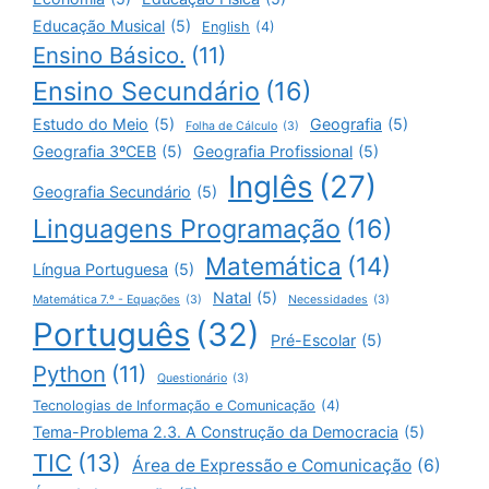
Educação Musical
(5)
English
(4)
Ensino Básico.
(11)
Ensino Secundário
(16)
Estudo do Meio
(5)
Geografia
(5)
Folha de Cálculo
(3)
Geografia 3ºCEB
(5)
Geografia Profissional
(5)
Inglês
(27)
Geografia Secundário
(5)
Linguagens Programação
(16)
Matemática
(14)
Língua Portuguesa
(5)
Natal
(5)
Matemática 7.º - Equações
(3)
Necessidades
(3)
Português
(32)
Pré-Escolar
(5)
Python
(11)
Questionário
(3)
Tecnologias de Informação e Comunicação
(4)
Tema-Problema 2.3. A Construção da Democracia
(5)
TIC
(13)
Área de Expressão e Comunicação
(6)