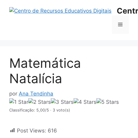
Saltar
Centr
para
o
Menu
conteúdo
Matemática
Natalícia
por
Ana Tendinha
Classificação: 5,00/5
· 3 voto(s)
Post Views:
616