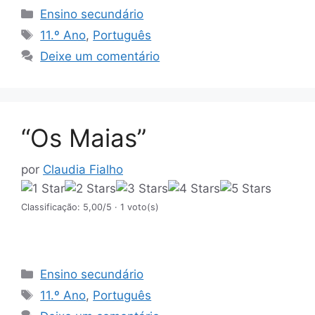
Categorias
Ensino secundário
Etiquetas
11.º Ano
,
Português
Deixe um comentário
“Os Maias”
por
Claudia Fialho
Classificação: 5,00/5
· 1 voto(s)
Categorias
Ensino secundário
Etiquetas
11.º Ano
,
Português