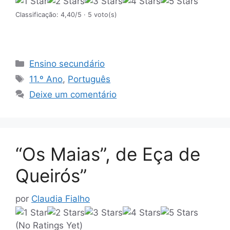
Classificação: 4,40/5
· 5 voto(s)
Categorias
Ensino secundário
Etiquetas
11.º Ano
,
Português
Deixe um comentário
“Os Maias”, de Eça de
Queirós”
por
Claudia Fialho
(No Ratings Yet)