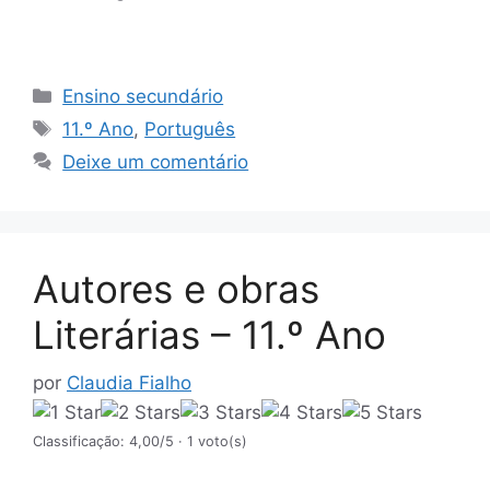
Categorias
Ensino secundário
Etiquetas
11.º Ano
,
Português
Deixe um comentário
Autores e obras
Literárias – 11.º Ano
por
Claudia Fialho
Classificação: 4,00/5
· 1 voto(s)