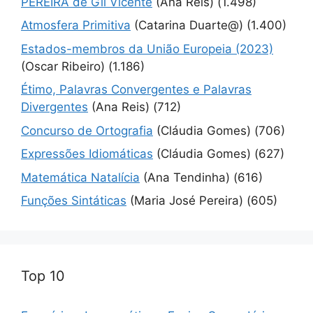
PEREIRA de Gil Vicente
(Ana Reis)
(1.498)
Atmosfera Primitiva
(Catarina Duarte@)
(1.400)
Estados-membros da União Europeia (2023)
(Oscar Ribeiro)
(1.186)
Étimo, Palavras Convergentes e Palavras
Divergentes
(Ana Reis)
(712)
Concurso de Ortografia
(Cláudia Gomes)
(706)
Expressões Idiomáticas
(Cláudia Gomes)
(627)
Matemática Natalícia
(Ana Tendinha)
(616)
Funções Sintáticas
(Maria José Pereira)
(605)
Top 10