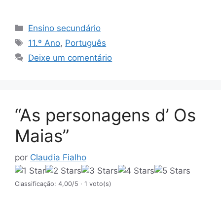
Categorias
Ensino secundário
Etiquetas
11.º Ano
,
Português
Deixe um comentário
“As personagens d’ Os
Maias”
por
Claudia Fialho
Classificação: 4,00/5
· 1 voto(s)