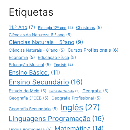
Etiquetas
11.º Ano
(7)
Christmas
(5)
Biologia 12º ano
(4)
Ciências da Natureza 6.º ano
(5)
Ciências Naturais - 5ºano
(9)
Cursos Profissionais
(6)
Ciências Naturais - 8ºano
(5)
Economia
(5)
Educação Física
(5)
Educação Musical
(5)
English
(4)
Ensino Básico.
(11)
Ensino Secundário
(16)
Estudo do Meio
(5)
Geografia
(5)
Folha de Cálculo
(3)
Geografia 3ºCEB
(5)
Geografia Profissional
(5)
Inglês
(27)
Geografia Secundário
(5)
Linguagens Programação
(16)
Matemática
(14)
Língua Portuguesa
(5)