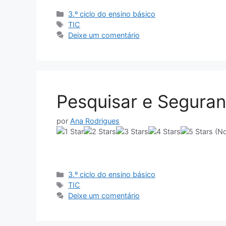
Categorias
3.º ciclo do ensino básico
Etiquetas
TIC
Deixe um comentário
Pesquisar e Segura
por
Ana Rodrigues
(No
Categorias
3.º ciclo do ensino básico
Etiquetas
TIC
Deixe um comentário