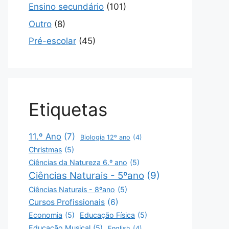
Ensino secundário
(101)
Outro
(8)
Pré-escolar
(45)
Etiquetas
11.º Ano
(7)
Biologia 12º ano
(4)
Christmas
(5)
Ciências da Natureza 6.º ano
(5)
Ciências Naturais - 5ºano
(9)
Ciências Naturais - 8ºano
(5)
Cursos Profissionais
(6)
Economia
(5)
Educação Física
(5)
Educação Musical
(5)
English
(4)