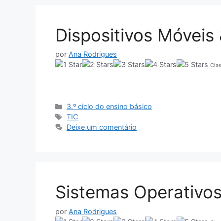
Dispositivos Móveis
por
Ana Rodrigues
Clas
Categorias
3.º ciclo do ensino básico
Etiquetas
TIC
Deixe um comentário
Sistemas Operativo
por
Ana Rodrigues