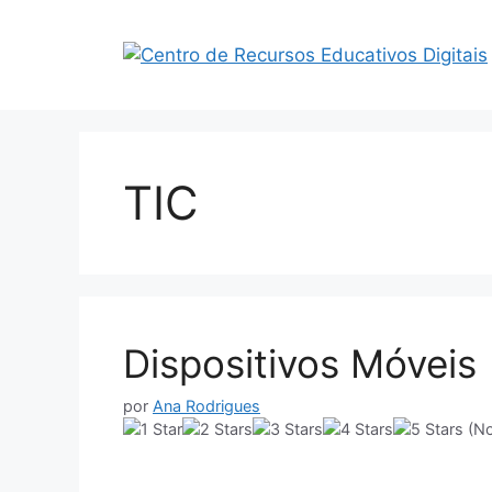
Saltar
para
o
conteúdo
TIC
Dispositivos Móveis
por
Ana Rodrigues
(No