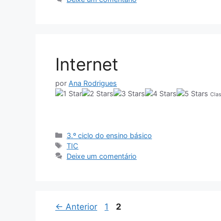
Internet
por
Ana Rodrigues
Clas
Categorias
3.º ciclo do ensino básico
Etiquetas
TIC
Deixe um comentário
Página
Página
←
Anterior
1
2