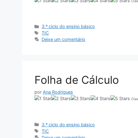
Clas
Categorias
3.º ciclo do ensino básico
Etiquetas
TIC
Deixe um comentário
Folha de Cálculo
por
Ana Rodrigues
Clas
Categorias
3.º ciclo do ensino básico
Etiquetas
TIC
Deixe um comentário